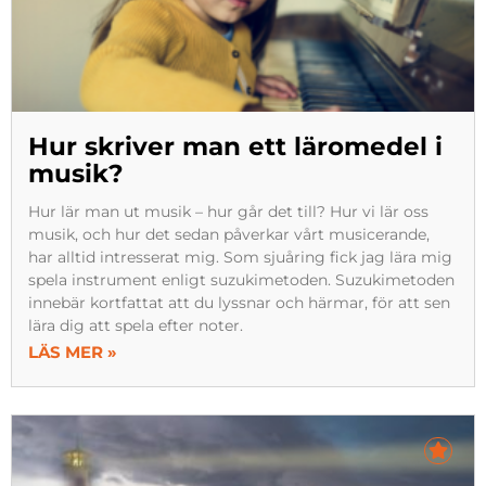
Hur skriver man ett läromedel i
musik?
Hur lär man ut musik – hur går det till? Hur vi lär oss
musik, och hur det sedan påverkar vårt musicerande,
har alltid intresserat mig. Som sjuåring fick jag lära mig
spela instrument enligt suzukimetoden. Suzukimetoden
innebär kortfattat att du lyssnar och härmar, för att sen
lära dig att spela efter noter.
LÄS MER »