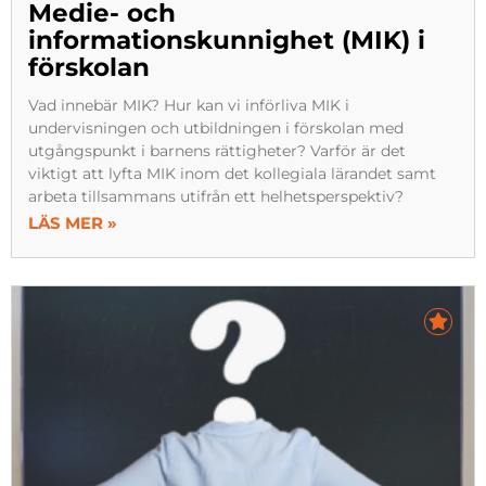
Medie- och
informationskunnighet (MIK) i
förskolan
Vad innebär MIK? Hur kan vi införliva MIK i
undervisningen och utbildningen i förskolan med
utgångspunkt i barnens rättigheter? Varför är det
viktigt att lyfta MIK inom det kollegiala lärandet samt
arbeta tillsammans utifrån ett helhetsperspektiv?
LÄS MER »