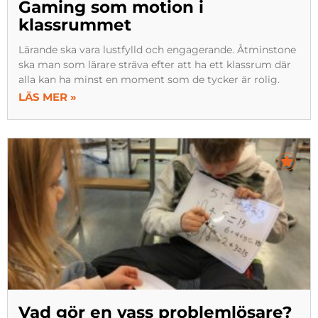
Gaming som motion i
klassrummet
Lärande ska vara lustfylld och engagerande. Åtminstone
ska man som lärare sträva efter att ha ett klassrum där
alla kan ha minst en moment som de tycker är rolig.
LÄS MER »
Vad gör en vass problemlösare?