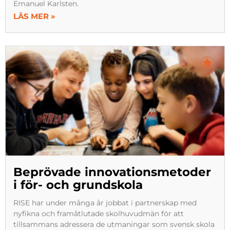
Emanuel Karlsten.
LÄS MER »
Beprövade innovationsmetoder
i för- och grundskola
RISE har under många år jobbat i partnerskap med
nyfikna och framåtlutade skolhuvudmän för att
tillsammans adressera de utmaningar som svensk skola