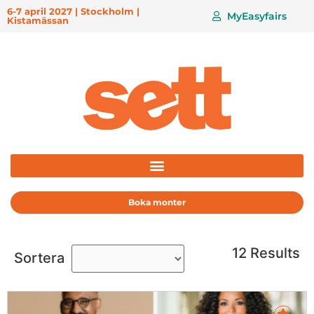
6-7 april 2027 | Stockholm |
MyEasyfairs
Kistamässan
Boka monter
12 Results
Sortera