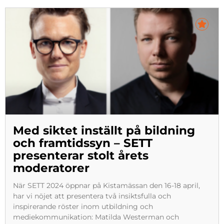
Med siktet inställt på bildning
och framtidssyn – SETT
presenterar stolt årets
moderatorer
När SETT 2024 öppnar på Kistamässan den 16-18 april,
har vi nöjet att presentera två insiktsfulla och
inspirerande röster inom utbildning och
mediekommunikation: Matilda Westerman och