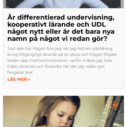
Är differentierad undervisning,
kooperativt lärande och UDL
något nytt eller är det bara nya
namn på något vi redan gör?
Just den här frågan fick jag när jag höll en utbildning
kring tillgängligt lärande på en skola och frågan följdes
sedan upp med kommentaren, varför måste jag hela
tiden utveckla och förändra när det jag redan gör
fungerar bra!
LÄS MER »