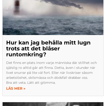
Hur kan jag behålla mitt lugn
trots att det blåser
runtomkring?
Det finns en plats inom varje människa där stillhet och
själslig ro alltid går att finna. Detta, även i stunder när
livet snurrar på lite väl fort. Eller när livskriser såsom
arbetslöshet, skilsmässa och dödsfall drabbar oss.
Bra att veta. Lätt att glömma.
LÄS MER »