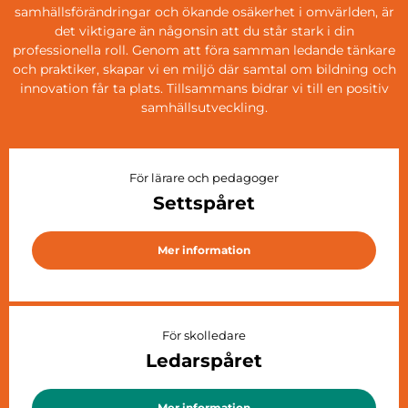
samhällsförändringar och ökande osäkerhet i omvärlden, är
det viktigare än någonsin att du står stark i din
professionella roll. Genom att föra samman ledande tänkare
och praktiker, skapar vi en miljö där samtal om bildning och
innovation får ta plats. Tillsammans bidrar vi till en positiv
samhällsutveckling.
För lärare och pedagoger
Settspåret
Mer information
För skolledare
Ledarspåret
Mer information