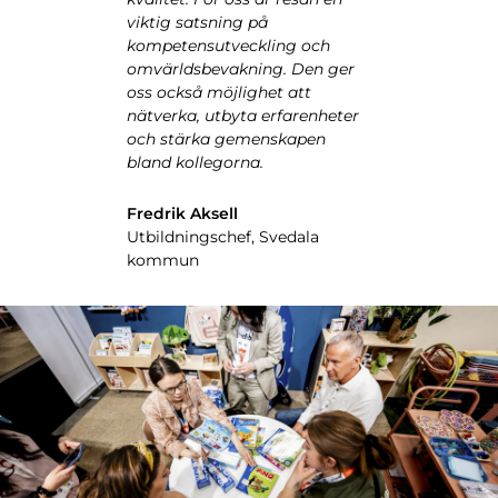
iotekens
viktig satsning på
 i
kompetensutveckling och
Jan Aro
omvärldsbevakning. Den ger
Rektor, 
oss också möjlighet att
nätverka, utbyta erfarenheter
och stärka gemenskapen
igital
bland kollegorna.
liotek,
Fredrik Aksell
Utbildningschef, Svedala
kommun