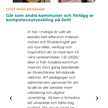
CITAT FRÅN BESÖKARE
Gör som andra kommuner och förlägg er
kompetensutveckling på Sett!
et i
Vi har i många år valt att
Från Söd
 att ge
besöka Sett eftersom mässan,
Bromma 
möten och föreläsningar ger
våra lärar
 till
oss nya idéer, verktyg och
ha inspir
inspiration att ta med hem till
språkutve
 och en
våra verksamheter. I år (2026)
kompensa
akning.
åker vi från Svedala kommun
och AI. 
irerande
med ett stort gäng bestående
drivit vå
trender
av förskollärare, biträdande
utveckli
na stärka
rektorer, IKT-pedagoger och
lärande 
ch
administrativ personal för att
utbildnin
agogiska
ta del av det senaste inom
enskilda 
utbildning och digital
en bredar
utveckling. Så kan vi fortsätta
in ny fri
 en
att utvecklas och hålla hög
hoppas o
kvalitet. För oss är resan en
ska kunna