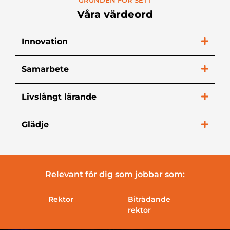
Våra värdeord
Innovation
Samarbete
Livslångt lärande
Glädje
Relevant för dig som jobbar som:
g
Rektor
Biträdande
Skolc
rektor