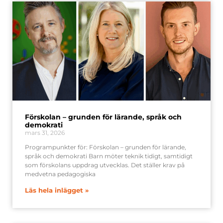
Förskolan – grunden för lärande, språk och
demokrati
mars 31, 2026
Programpunkter för: Förskolan – grunden för lärande,
språk och demokrati Barn möter teknik tidigt, samtidigt
som förskolans uppdrag utvecklas. Det ställer krav på
medvetna pedagogiska
Läs hela inlägget »