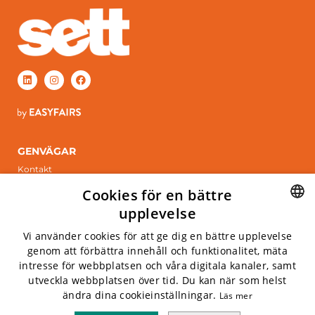
GENVÄGAR
Kontakt
Boka monter
Cookies för en bättre
ÖPPETTIDER
upplevelse
Tisdag 6 april, 2027
SWEDISH
Vi använder cookies för att ge dig en bättre upplevelse
Onsdag 7 april, 2027
genom att förbättra innehåll och funktionalitet, mäta
ENGLISH
intresse för webbplatsen och våra digitala kanaler, samt
INFO
utveckla webbplatsen över tid. Du kan när som helst
Kistamässan
ändra dina cookieinställningar.
Läs mer
Arne Beurlings Torg 5, 164 40 kista
Privacy policy