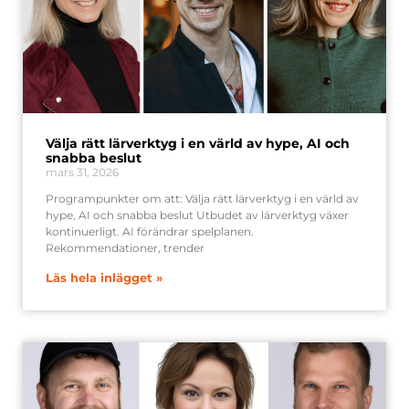
Välja rätt lärverktyg i en värld av hype, AI och
snabba beslut
mars 31, 2026
Programpunkter om att: Välja rätt lärverktyg i en värld av
hype, AI och snabba beslut Utbudet av lärverktyg växer
kontinuerligt. AI förändrar spelplanen.
Rekommendationer, trender
Läs hela inlägget »