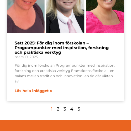
Sett 2025: För dig inom förskolan –
Programpunkter med inspiration, forskning
och praktiska verktyg
mars 19, 2025
För dig inom förskolan Programpunkter med inspiration,
forskning och praktiska verktyg Framtidens förskola – en
balans mellan tradition och innovationI en tid där vikten
av
Läs hela inlägget »
1
2
3
4
5