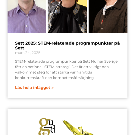
Sett 2025: STEM-relaterade programpunkter på
Sett​
mars 24, 2025
STEM-relaterade programpunkter på Sett Nu har Sverige
fått en nationell STEM-strategi. Det är ett viktigt och
välkommet steg för att stärka vår framtida
konkurrenskraft och kompetensförsörjning
Läs hela inlägget »