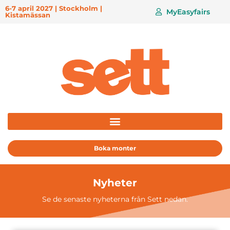
6-7 april 2027 | Stockholm |
MyEasyfairs
Kistamässan
Boka monter
Nyheter
Se de senaste nyheterna från Sett nedan.