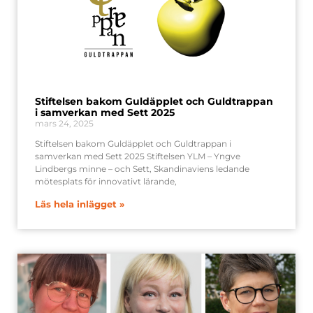
Stiftelsen bakom Guldäpplet och Guldtrappan
i samverkan med Sett 2025
mars 24, 2025
Stiftelsen bakom Guldäpplet och Guldtrappan i
samverkan med Sett 2025 Stiftelsen YLM – Yngve
Lindbergs minne – och Sett, Skandinaviens ledande
mötesplats för innovativt lärande,
Läs hela inlägget »