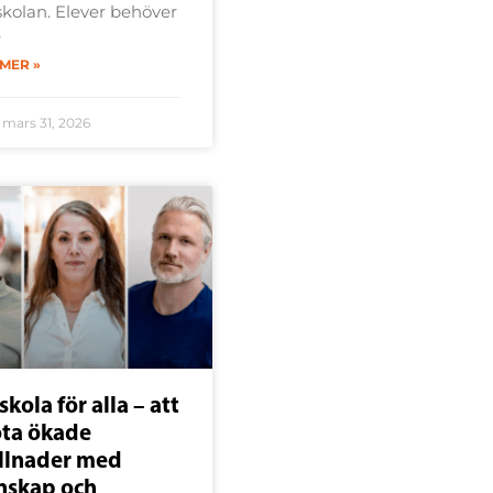
skolan. Elever behöver
e
 MER »
mars 31, 2026
skola för alla – att
ta ökade
illnader med
nskap och