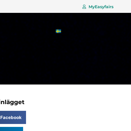
MyEasyfairs
Boka
Nyheter & Press
monter
inlägget
Facebook