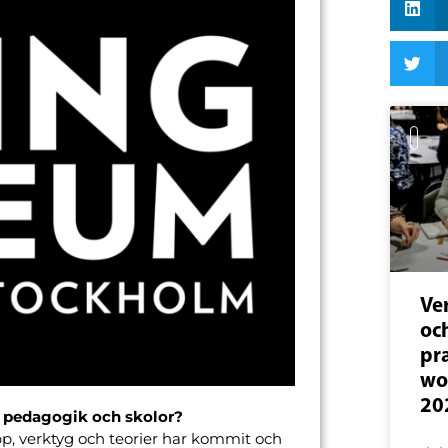
Ve
och
pr
wo
20
s pedagogik och skolor?
pp, verktyg och teorier har kommit och