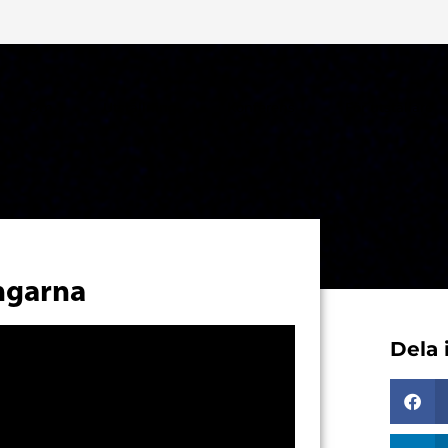
Om
Utställning
Konferens
För utställare
ingarna
Dela 