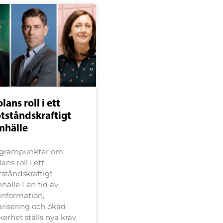
lans roll i ett
tståndskraftigt
mhälle
grampunkter om:
ans roll i ett
ståndskraftigt
hälle I en tid av
information,
arisering och ökad
kerhet ställs nya krav