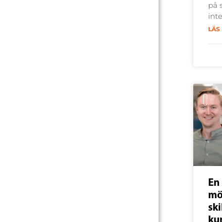
på 
int
LÄS
En 
mö
sk
ku