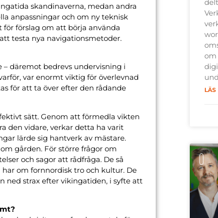
del
ikingatida skandinaverna, medan andra
Ver
ella anpassningar och om ny teknisk
ver
t för förslag om att börja använda
wor
tt testa nya navigationsmetoder.
oms
om 
digi
te – däremot bedrevs undervisning i
und
rför, var enormt viktig för överlevnad
s för att ta över efter den rådande
LÄS
ffektivt sätt. Genom att förmedla vikten
a den vidare, verkar detta ha varit
gar lärde sig hantverk av mästare.
 om gården. För större frågor om
telser och sagor att rådfråga. De så
i har om fornnordisk tro och kultur. De
ned strax efter vikingatiden, i syfte att
amt?