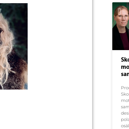
Sko
mo
sa
Pro
Skol
mot
sam
des
pol
osä