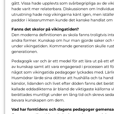
gått. Vissa hade upplevts som svårbegripliga av de v
hade varit mer relaterbara. Diskussionen om Individu
utrustning hade nog vikingarna känt igen, men iställe
paddor i klassrummen kunde det kanske handlat om a
Fanns det skolor på vikingatiden?
Den moderna definitionen av skola fanns troligtvis in
andra former. Kunskap om hur man gjorde saker och va
under vikingatiden. Kommande generation skulle rusta
generationen.
Pedagogik var och är ett medel för att lära ut på ett e
av kunskap samt att vara engagerad i processen att för
något som vikingatida pedagoger lyckades med. Lärlin
Husmödrar lärde sina döttrar att hushålla och ta hand
känslor, lidanden och livet efter döden fanns det berät
kallade eddadikterna är bland de viktigaste källorna v
berättades muntligt under en lång tid och skrevs sedan 
bevara kunskapen om dem.
Vad har forntidens och dagens pedagoger gemens