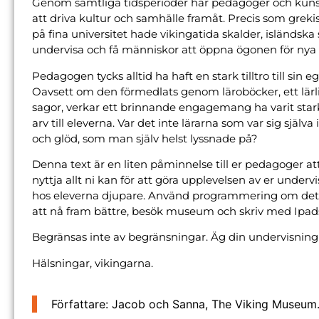
Genom samtliga tidsperioder har pedagoger och kuns
att driva kultur och samhälle framåt. Precis som grekis
på fina universitet hade vikingatida skalder, isländska
undervisa och få människor att öppna ögonen för nya 
Pedagogen tycks alltid ha haft en stark tilltro till sin e
Oavsett om den förmedlats genom läroböcker, ett lärli
sagor, verkar ett brinnande engagemang ha varit star
arv till eleverna. Var det inte lärarna som var sig sjä
och glöd, som man själv helst lyssnade på?
Denna text är en liten påminnelse till er pedagoger at
nyttja allt ni kan för att göra upplevelsen av er unde
hos eleverna djupare. Använd programmering om det 
att nå fram bättre, besök museum och skriv med Ipads 
Begränsas inte av begränsningar. Äg din undervisning 
Hälsningar, vikingarna.
Författare: Jacob och Sanna, The Viking Museum