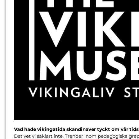
Vad hade vikingatida skandinaver tyckt om vår tid
Det vet vi såklart inte. Trender inom pedagogiska gre