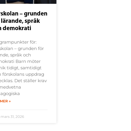
rskolan – grunden
 lärande, språk
h demokrati
grampunkter för:
skolan – grunden för
ande, språk och
okrati Barn möter
nik tidigt, samtidigt
 förskolans uppdrag
cklas. Det ställer krav
medvetna
agogiska
 MER »
mars 31, 2026