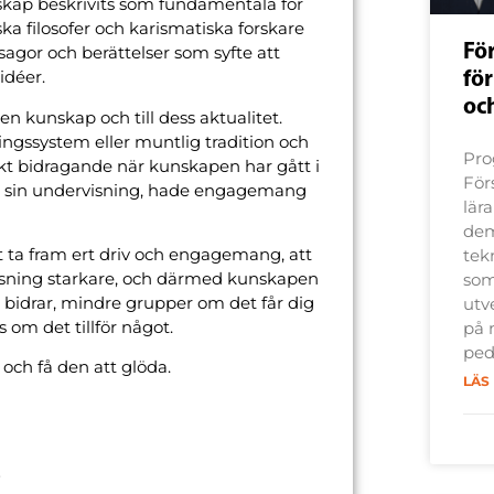
kap beskrivits som fundamentala för
ka filosofer och karismatiska forskare
Fö
 sagor och berättelser som syfte att
för
idéer.
oc
gen kunskap och till dess aktualitet.
ngssystem eller muntlig tradition och
Pro
kt bidragande när kunskapen har gått i
För
lva i sin undervisning, hade engagemang
lär
dem
t ta fram ert driv och engagemang, att
tek
rvisning starkare, och därmed kunskapen
som
bidrar, mindre grupper om det får dig
utve
om det tillför något.
på 
ped
och få den att glöda.
LÄS
.