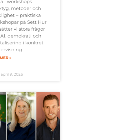
ta i workshops
ktyg, metoder och
klighet – praktiska
kshopar på Sett Hur
ätter vi stora frågor
AI, demokrati och
talisering i konkret
ervisning
 MER »
april 9, 2026