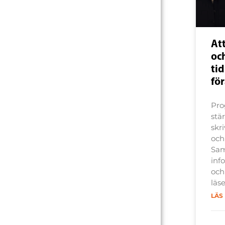
Att
och
tid
fö
Pro
stä
skri
och
Sam
inf
och
läse
LÄS