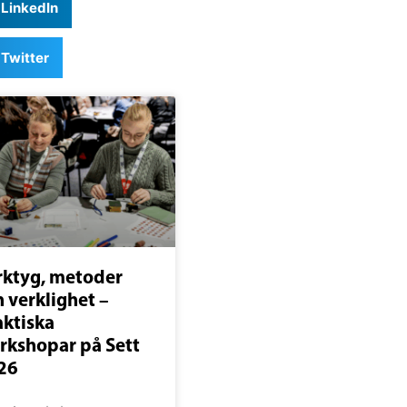
LinkedIn
Twitter
rktyg, metoder
 verklighet –
aktiska
rkshopar på Sett
26