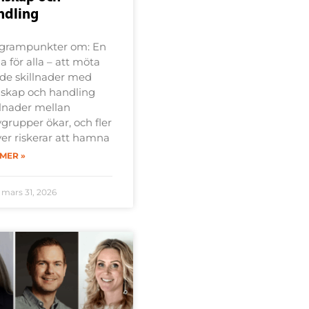
ndling
grampunkter om: En
a för alla – att möta
de skillnader med
skap och handling
llnader mellan
vgrupper ökar, och fler
ver riskerar att hamna
 MER »
mars 31, 2026