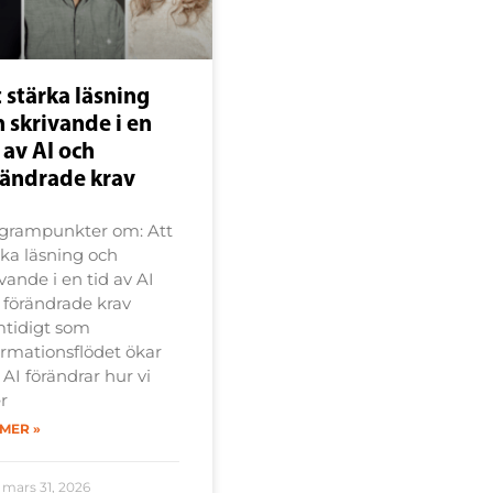
 stärka läsning
 skrivande i en
 av AI och
rändrade krav
grampunkter om: Att
rka läsning och
vande i en tid av AI
 förändrade krav
tidigt som
ormationsflödet ökar
 AI förändrar hur vi
r
 MER »
mars 31, 2026