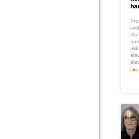
ha
Pro
skol
öka
kun
Ski
ele
ele
LÄS