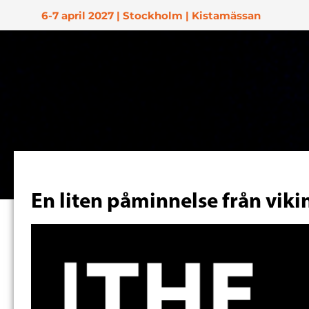
6-7 april 2027 | Stockholm | Kistamässan
En liten påminnelse från vik