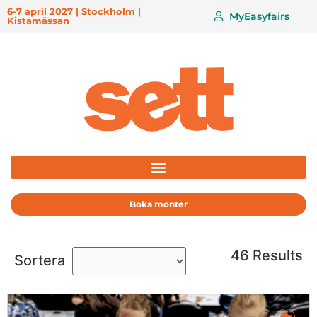
6-7 april 2027 | Stockholm |
MyEasyfairs
Kistamässan
Boka monter
46 Results
Sortera