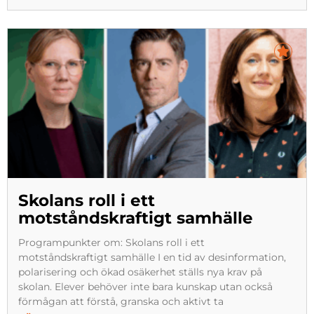
Skolans roll i ett
motståndskraftigt samhälle
Programpunkter om: Skolans roll i ett
motståndskraftigt samhälle I en tid av desinformation,
polarisering och ökad osäkerhet ställs nya krav på
skolan. Elever behöver inte bara kunskap utan också
förmågan att förstå, granska och aktivt ta