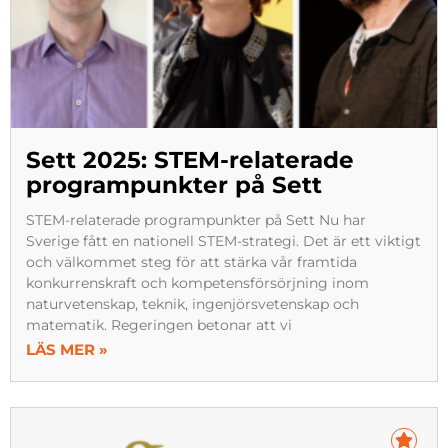
Sett 2025: STEM-relaterade
programpunkter på Sett​
STEM-relaterade programpunkter på Sett Nu har
Sverige fått en nationell STEM-strategi. Det är ett viktigt
och välkommet steg för att stärka vår framtida
konkurrenskraft och kompetensförsörjning inom
naturvetenskap, teknik, ingenjörsvetenskap och
matematik. Regeringen betonar att vi
LÄS MER »