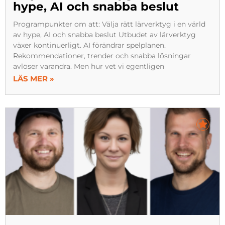
hype, AI och snabba beslut
Programpunkter om att: Välja rätt lärverktyg i en värld
av hype, AI och snabba beslut Utbudet av lärverktyg
växer kontinuerligt. AI förändrar spelplanen.
Rekommendationer, trender och snabba lösningar
avlöser varandra. Men hur vet vi egentligen
LÄS MER »