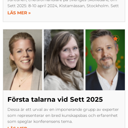
Sett 2025: 8-10 april 2024, Kistamässan, Stockholm. Sett
LÄS MER »
Första talarna vid Sett 2025
Dessa är ett urval av en imponerande grupp av experter
som representerar en bred kunskapsbas och erfarenhet
som speglar konferensens tema.