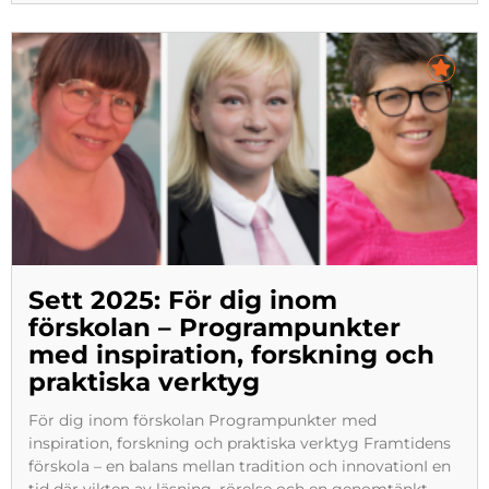
Sett 2025: För dig inom
förskolan – Programpunkter
med inspiration, forskning och
praktiska verktyg
För dig inom förskolan Programpunkter med
inspiration, forskning och praktiska verktyg Framtidens
förskola – en balans mellan tradition och innovationI en
tid där vikten av läsning, rörelse och en genomtänkt