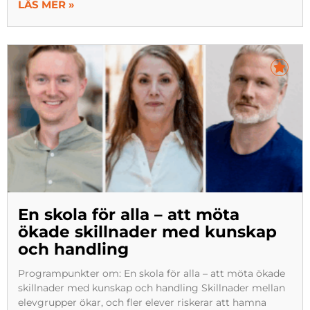
LÄS MER »
En skola för alla – att möta
ökade skillnader med kunskap
och handling
Programpunkter om: En skola för alla – att möta ökade
skillnader med kunskap och handling Skillnader mellan
elevgrupper ökar, och fler elever riskerar att hamna