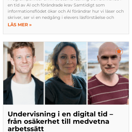
en tid av AI och förändrade krav Samtidigt som
informationsflödet ökar och AI förändrar hur vi läser och
skriver, ser vi en nedgång i elevers läsförståelse och
LÄS MER »
Undervisning i en digital tid –
från osäkerhet till medvetna
arbetssätt