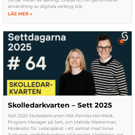
användning av digitala verktyg står
LÄS MER »
Skolledarkvarten – Sett 2025
Sett 2025 Skolledarkvarten Möt Pernilla Hörnfeldt,
Program Manager på Sett, och Matilda Westerman,
Moderator för Ledarspåret, i ett samtal med Jonas
Juntunen, chefsförhandlare på Sveriges Skolledare, om