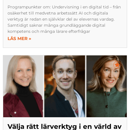
Programpunkter om: Undervisning i en digital tid – från
osäkerhet till medvetna arbetssätt AI och digitala
verktyg är redan en självklar del av elevernas vardag.
Samtidigt saknar många grundläggande digital
kompetens och många lärare efterfrågar
LÄS MER »
Välja rätt lärverktyg i en värld av