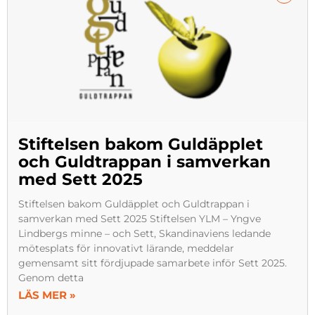
Stiftelsen bakom Guldäpplet
och Guldtrappan i samverkan
med Sett 2025
Stiftelsen bakom Guldäpplet och Guldtrappan i
samverkan med Sett 2025 Stiftelsen YLM – Yngve
Lindbergs minne – och Sett, Skandinaviens ledande
mötesplats för innovativt lärande, meddelar
gemensamt sitt fördjupade samarbete inför Sett 2025.
Genom detta
LÄS MER »