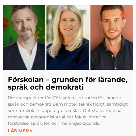
Förskolan – grunden för lärande,
språk och demokrati
Programpunkter för: Förskolan – grunden för lärande,
språk och demokrati Barn möter teknik tidigt, samtidigt
som förskolans uppdrag utvecklas. Det ställer krav på
medvetna pedagogiska val där fokus ligger på
förståelse, språk, lek och meningsskapande.
LÄS MER »