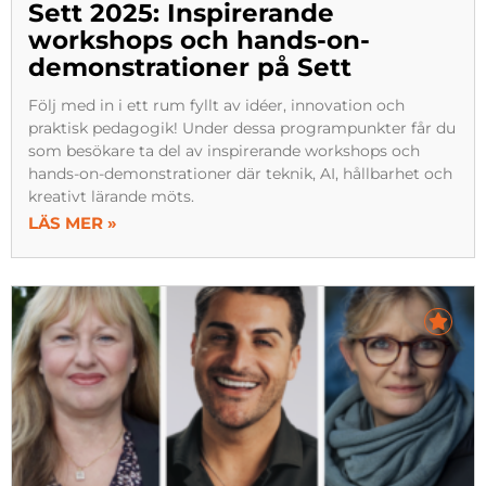
Sett 2025: Inspirerande
workshops och hands-on-
demonstrationer på Sett
Följ med in i ett rum fyllt av idéer, innovation och
praktisk pedagogik! Under dessa programpunkter får du
som besökare ta del av inspirerande workshops och
hands-on-demonstrationer där teknik, AI, hållbarhet och
kreativt lärande möts.
LÄS MER »