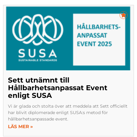
Sett utnämnt till
Hållbarhetsanpassat Event
enligt SUSA
Vi är glada och stolta över att meddela att Sett officiellt
har blivit diplomerade enligt SUSA:s metod för
hållbarhetsanpassade event.
LÄS MER »