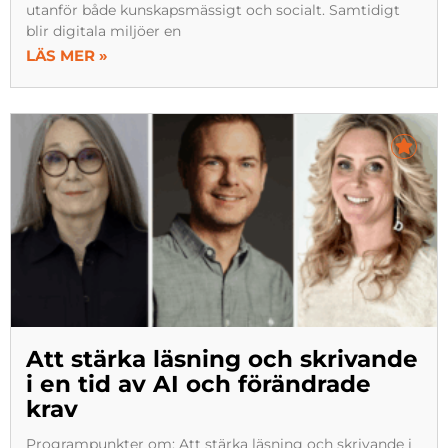
utanför både kunskapsmässigt och socialt. Samtidigt
blir digitala miljöer en
LÄS MER »
Att stärka läsning och skrivande
i en tid av AI och förändrade
krav
Programpunkter om: Att stärka läsning och skrivande i