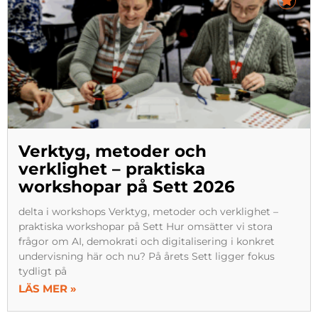
Verktyg, metoder och
verklighet – praktiska
workshopar på Sett 2026
delta i workshops Verktyg, metoder och verklighet –
praktiska workshopar på Sett Hur omsätter vi stora
frågor om AI, demokrati och digitalisering i konkret
undervisning här och nu? På årets Sett ligger fokus
tydligt på
LÄS MER »