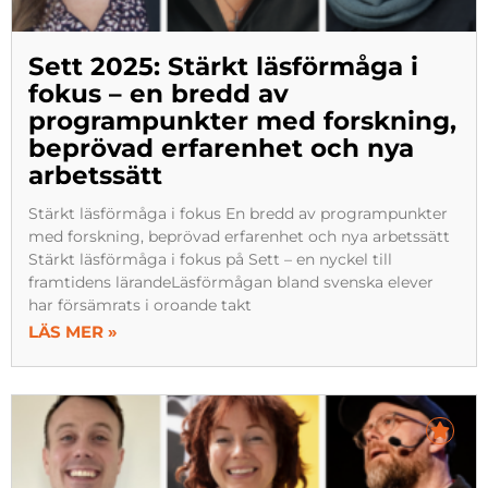
Sett 2025: Stärkt läsförmåga i
fokus – en bredd av
programpunkter med forskning,
beprövad erfarenhet och nya
arbetssätt
Stärkt läsförmåga i fokus En bredd av programpunkter
med forskning, beprövad erfarenhet och nya arbetssätt
Stärkt läsförmåga i fokus på Sett – en nyckel till
framtidens lärandeLäsförmågan bland svenska elever
har försämrats i oroande takt
LÄS MER »