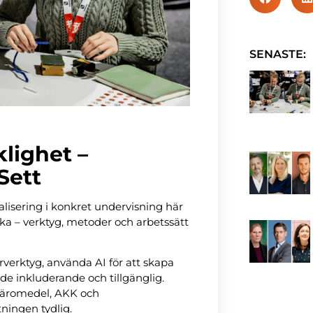
SENASTE:
lighet –
Sett
alisering i konkret undervisning här
iska – verktyg, metoder och arbetssätt
verktyg, använda AI för att skapa
de inkluderande och tillgänglig.
 läromedel, AKK och
ningen tydlig.