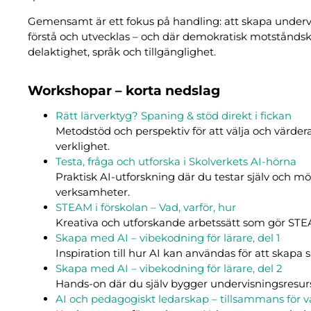
Gemensamt är ett fokus på handling: att skapa undervis
förstå och utvecklas – och där demokratisk motstånds
delaktighet, språk och tillgänglighet.
Workshopar – korta nedslag
Rätt lärverktyg? Spaning & stöd direkt i fickan
Metodstöd och perspektiv för att välja och värdera
verklighet.
Testa, fråga och utforska i Skolverkets AI-hörna
Praktisk AI-utforskning där du testar själv och m
verksamheter.
STEAM i förskolan – Vad, varför, hur
Kreativa och utforskande arbetssätt som gör STEA
Skapa med AI – vibekodning för lärare, del 1
Inspiration till hur AI kan användas för att skapa 
Skapa med AI – vibekodning för lärare, del 2
Hands-on där du själv bygger undervisningsresur
AI och pedagogiskt ledarskap – tillsammans för va