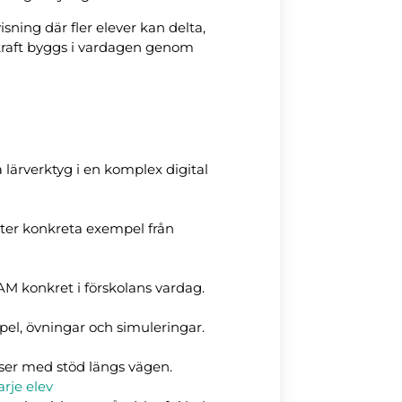
ning där fler elever kan delta,
kraft byggs i vardagen genom
 lärverktyg i en komplex digital
öter konkreta exempel från
M konkret i förskolans vardag.
spel, övningar och simuleringar.
ser med stöd längs vägen.
rje elev