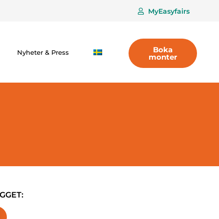
MyEasyfairs
Boka
Nyheter & Press
monter
GGET: