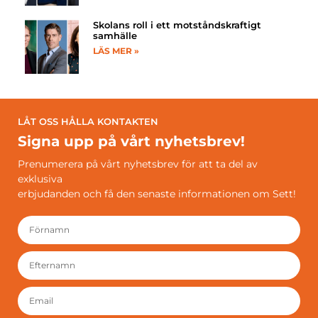
Skolans roll i ett motståndskraftigt
samhälle
LÄS MER »
LÅT OSS HÅLLA KONTAKTEN
Signa upp på vårt nyhetsbrev!
Prenumerera på vårt nyhetsbrev för att ta del av
exklusiva
erbjudanden och få den senaste informationen om Sett!