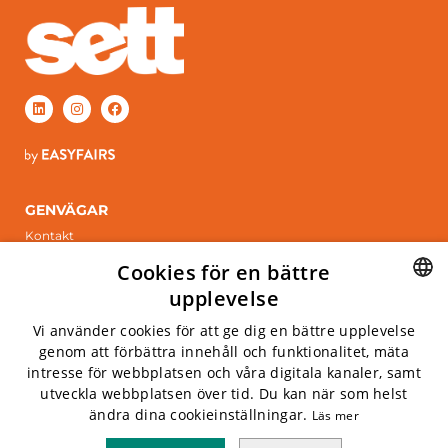
GENVÄGAR
Kontakt
Boka monter
Cookies för en bättre
ÖPPETTIDER
upplevelse
Tisdag 6 april, 2027
SWEDISH
Vi använder cookies för att ge dig en bättre upplevelse
Onsdag 7 april, 2027
genom att förbättra innehåll och funktionalitet, mäta
ENGLISH
intresse för webbplatsen och våra digitala kanaler, samt
INFO
utveckla webbplatsen över tid. Du kan när som helst
Kistamässan
ändra dina cookieinställningar.
Läs mer
Arne Beurlings Torg 5, 164 40 kista
Privacy policy