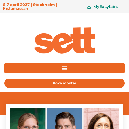
6-7 april 2027 | Stockholm |
MyEasyfairs
Kistamässan
Boka monter