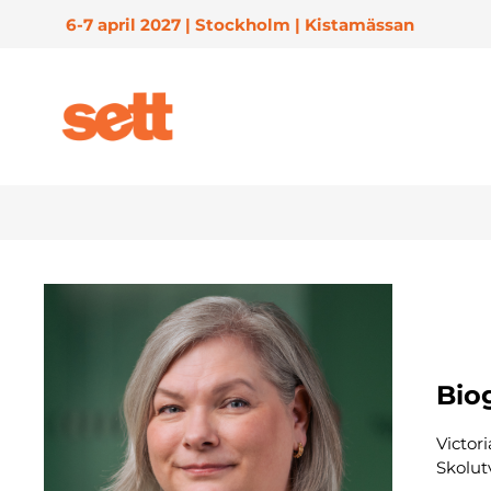
6-7 april 2027 | Stockholm | Kistamässan
Biog
Victor
Skolut