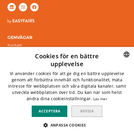
GENVÄGAR
Kontakt
Boka monter
Cookies för en bättre
ÖPPETTIDER
upplevelse
Tisdag 6 april, 2027
SWEDISH
Vi använder cookies för att ge dig en bättre upplevelse
Onsdag 7 april, 2027
genom att förbättra innehåll och funktionalitet, mäta
ENGLISH
intresse för webbplatsen och våra digitala kanaler, samt
INFO
utveckla webbplatsen över tid. Du kan när som helst
Kistamässan
ändra dina cookieinställningar.
Läs mer
Arne Beurlings Torg 5, 164 40 kista
Privacy policy
ACCEPTERA
AVVISA
Cookies
Whistlelink
ANPASSA COOKIES