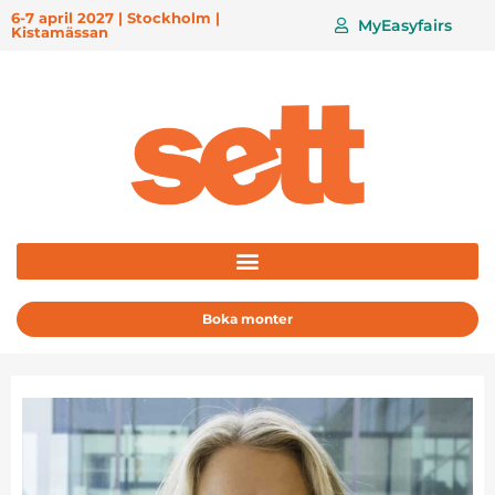
6-7 april 2027 | Stockholm |
MyEasyfairs
Kistamässan
Boka monter