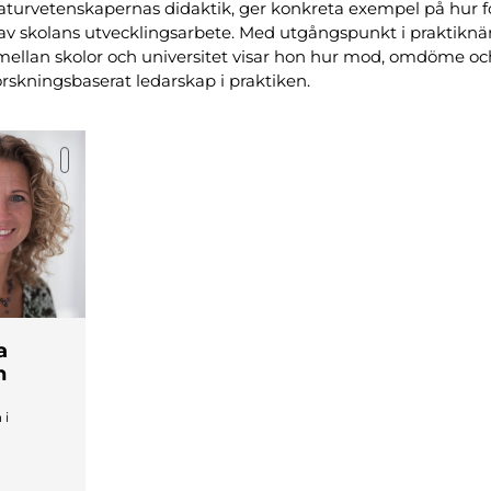
naturvetenskapernas didaktik, ger konkreta exempel på hur f
av skolans utvecklingsarbete. Med utgångspunkt i praktiknär
ellan skolor och universitet visar hon hur mod, omdöme och
forskningsbaserat ledarskap i praktiken.
a
n
 i