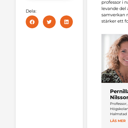
professor i 
levande del 
Dela:
samverkan m
stärker ett 
Pernill
Nilsso
Professor,
Högskolan
Halmstad
LÄS MER