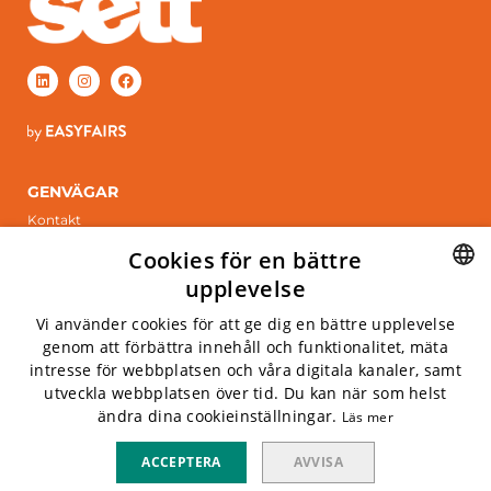
GENVÄGAR
Kontakt
Boka monter
Cookies för en bättre
ÖPPETTIDER
upplevelse
Tisdag 6 april, 2027
SWEDISH
Vi använder cookies för att ge dig en bättre upplevelse
Onsdag 7 april, 2027
genom att förbättra innehåll och funktionalitet, mäta
ENGLISH
intresse för webbplatsen och våra digitala kanaler, samt
INFO
utveckla webbplatsen över tid. Du kan när som helst
Kistamässan
ändra dina cookieinställningar.
Läs mer
Arne Beurlings Torg 5, 164 40 kista
Privacy policy
ACCEPTERA
AVVISA
Cookies
Whistlelink