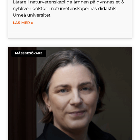
Lärare i naturvetenskapliga ämnen på gymnasiet &
nybliven doktor i naturvetenskapernas didaktik,
Umeå universitet
LÄS MER »
MÄSSBESÖKARE