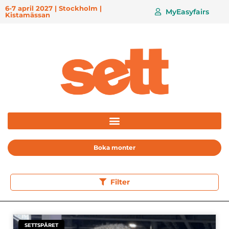
6-7 april 2027 | Stockholm |
MyEasyfairs
Kistamässan
Boka monter
Filter
SETTSPÅRET