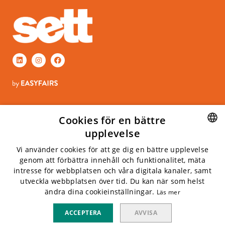
GENVÄGAR
Cookies för en bättre
Kontakt
upplevelse
Boka monter
SWEDISH
Vi använder cookies för att ge dig en bättre upplevelse
ÖPPETTIDER
genom att förbättra innehåll och funktionalitet, mäta
ENGLISH
Tisdag 6 april, 2027
intresse för webbplatsen och våra digitala kanaler, samt
Onsdag 7 april, 2027
utveckla webbplatsen över tid. Du kan när som helst
ändra dina cookieinställningar.
Läs mer
INFO
Kistamässan
ACCEPTERA
AVVISA
Arne Beurlings Torg 5, 164 40 kista