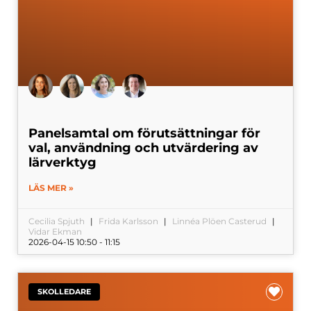
Panelsamtal om förutsättningar för
val, användning och utvärdering av
lärverktyg
LÄS MER »
Cecilia Spjuth
Frida Karlsson
Linnéa Plöen Casterud
Vidar Ekman
2026-04-15 10:50 - 11:15
SKOLLEDARE