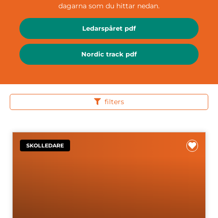
dagarna som du hittar nedan.
Ledarspåret pdf
Nordic track pdf
filters
SKOLLEDARE